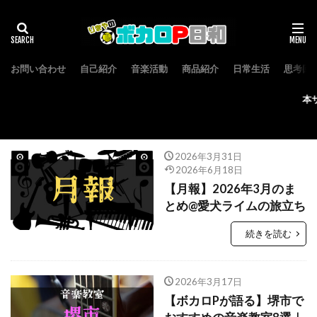
お問い合わせ
自己紹介
音楽活動
商品紹介
日常生活
思考回
本サイトはア
2026年3月31日
2026年6月18日
【月報】2026年3月のま
とめ@愛犬ライムの旅立ち
続きを読む
2026年3月17日
【ボカロPが語る】堺市で