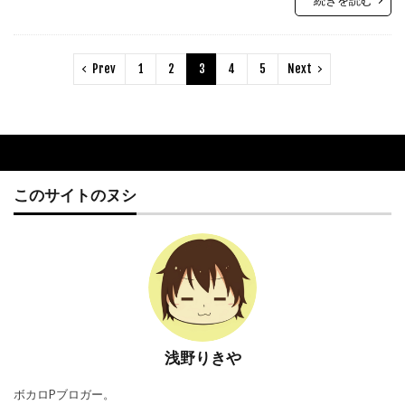
Prev
1
2
3
4
5
Next
このサイトのヌシ
浅野りきや
ボカロPブロガー。