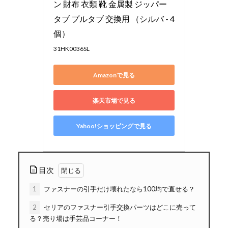
ン 財布 衣類 靴 金属製 ジッパー
タブ プルタブ 交換用 （シルバ - 4
個）
31HK0036SL
Amazonで見る
楽天市場で見る
Yahoo!ショッピングで見る
目次
1
ファスナーの引手だけ壊れたなら100均で直せる？
2
セリアのファスナー引手交換パーツはどこに売って
る？売り場は手芸品コーナー！