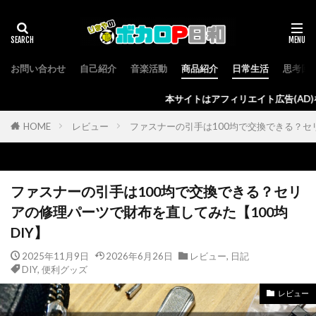
お問い合わせ
自己紹介
音楽活動
商品紹介
日常生活
思考回
本サイトはアフィリエイト広告(AD)を使用しており、発生する
HOME
レビュー
ファスナーの引手は100均で交換できる？セ
ファスナーの引手は100均で交換できる？セリ
アの修理パーツで財布を直してみた【100均
DIY】
2025年11月9日
2026年6月26日
レビュー
,
日記
DIY
,
便利グッズ
レビュー