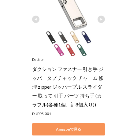
Daction
ダクション ファスナー 引き手 ジ
ッパータブ チャック チャーム 修
理 zipper ジッパープル スライダ
ー 取って 引手 パーツ 持ち手 (カ
ラフル(各種1個、計8個入り))
D-JPPS-001
Amazonで見る