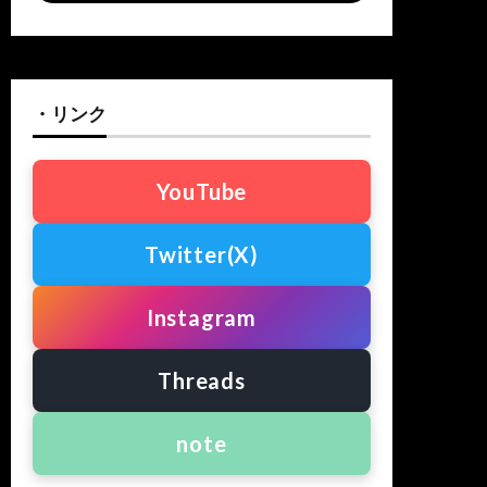
・リンク
YouTube
Twitter(X)
Instagram
Threads
note