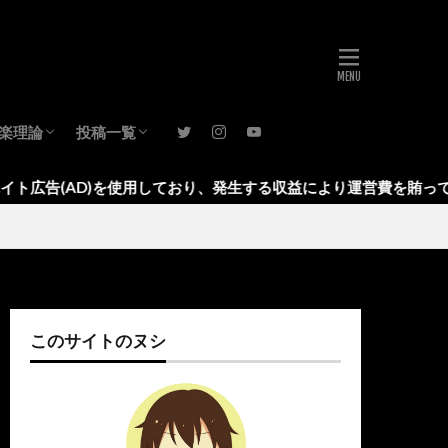
楽理論
投稿一覧
音楽理論(基礎)
音楽理論(発展)
レビュー
音楽活動
考え方
ブログ運営
日記
月報
音楽理論
使用しており、発生する収益により運営費を賄っております。
このサイトのヌシ