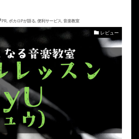
PR
,
ボカロPが語る
,
便利サービス
,
音楽教室
レビュー