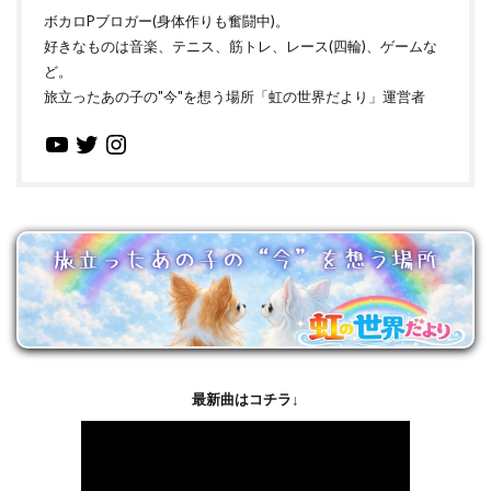
ボカロPブロガー(身体作りも奮闘中)。
好きなものは音楽、テニス、筋トレ、レース(四輪)、ゲームな
ど。
旅立ったあの子の"今"を想う場所「虹の世界だより」運営者
最新曲はコチラ↓