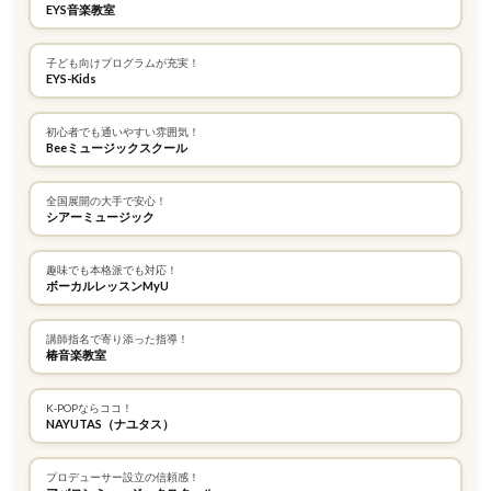
EYS音楽教室
子ども向けプログラムが充実！
EYS-Kids
初心者でも通いやすい雰囲気！
Beeミュージックスクール
全国展開の大手で安心！
シアーミュージック
趣味でも本格派でも対応！
ボーカルレッスンMyU
講師指名で寄り添った指導！
椿音楽教室
K-POPならココ！
NAYUTAS（ナユタス）
プロデューサー設立の信頼感！