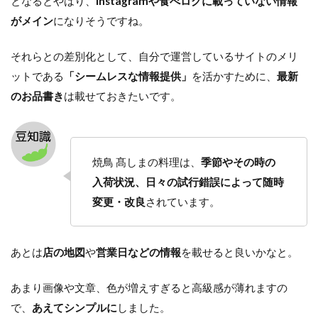
となるとやはり、
Instagramや食べログに載っていない情報
がメイン
になりそうですね。
それらとの差別化として、自分で運営しているサイトのメリ
ットである
「シームレスな情報提供」
を活かすために、
最新
のお品書き
は載せておきたいです。
焼鳥 髙しまの料理は、
季節やその時の
入荷状況、日々の試行錯誤によって随時
変更・改良
されています。
あとは
店の地図
や
営業日などの情報
を載せると良いかなと。
あまり画像や文章、色が増えすぎると高級感が薄れますの
で、
あえてシンプルに
しました。