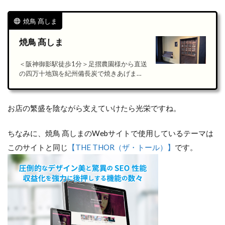
焼鳥 髙しま
焼鳥 髙しま
＜阪神御影駅徒歩1分＞足摺農園様から直送
の四万十地鶏を紀州備長炭で焼きあげま
す。…
お店の繁盛を陰ながら支えていけたら光栄ですね。
ちなみに、焼鳥 髙しまのWebサイトで使用しているテーマは
このサイトと同じ
【THE THOR（ザ・トール）】
です。