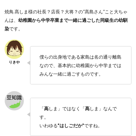
焼鳥 髙しま様の社長？店長？大将？の”髙島さん”こと大ちゃ
んは、
幼稚園から中学卒業まで一緒に過ごした同級生の幼馴
染
です。
僕らの出身地である家島は名の通り離島
なので、基本的に幼稚園から中学までは
みんな一緒に過ごすものです。
「
高
しま」ではなく「
髙
しま」なんで
す。
いわゆる
”はしごだか”
ですね。