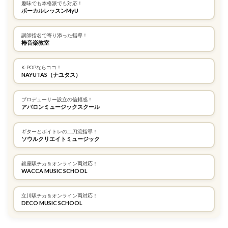
趣味でも本格派でも対応！
ボーカルレッスンMyU
講師指名で寄り添った指導！
椿音楽教室
K-POPならココ！
NAYUTAS（ナユタス）
プロデューサー設立の信頼感！
アバロンミュージックスクール
ギターとボイトレの二刀流指導！
ソウルクリエイトミュージック
銀座駅チカ＆オンライン両対応！
WACCA MUSIC SCHOOL
立川駅チカ＆オンライン両対応！
DECO MUSIC SCHOOL