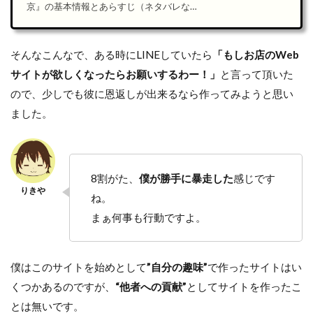
京』の基本情報とあらすじ（ネタバレな
し） 視聴して学んだ4つの料理哲学と仕事
への応用 飲食業以外にも通じる「ものづく
りの本質」 U-NEXTで無料で視聴する方法
そんなこんなで、ある時にLINEしていたら
「もしお店のWeb
料[…]
サイトが欲しくなったらお願いするわー！」
と言って頂いた
ので、少しでも彼に恩返しが出来るなら作ってみようと思い
ました。
8割がた、
僕が勝手に暴走した
感じです
ね。
まぁ何事も行動ですよ。
僕はこのサイトを始めとして
”自分の趣味”
で作ったサイトはい
くつかあるのですが、
“他者への貢献”
としてサイトを作ったこ
とは無いです。