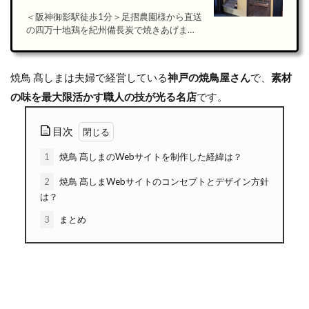
＜阪神御影駅徒歩1分＞足摺農園様から直送
の四万十地鶏を紀州備長炭で焼きあげま
す。…
焼鳥 髙しまは夫婦で経営している
神戸の焼鳥屋さん
で、
素材
の味を最大限活かす職人の技が光る名店
です。
目次
1
焼鳥 髙しまのWebサイトを制作した経緯は？
2
焼鳥 髙しまWebサイトのコンセプトとデザイン方針
は？
3
まとめ