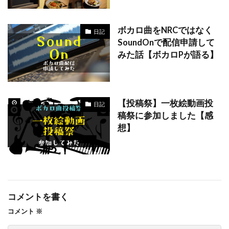
ボカロ曲をNRCではなく
日記
SoundOnで配信申請して
みた話【ボカロPが語る】
【投稿祭】一枚絵動画投
日記
稿祭に参加しました【感
想】
コメントを書く
コメント
※