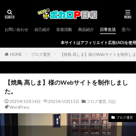
お問い合わせ
自己紹介
音楽活動
商品紹介
日常生活
思考回
本サイトはアフィリエイト広告(AD)を使用しており、発生する収益
HOME
ブログ運営
【焼鳥 髙しま】様のWebサイトを制作し
【焼鳥 髙しま】様のWebサイトを制作しまし
た。
2025年10月14日
2025年10月15日
ブログ運営
,
日記
WordPress
ブログ運営