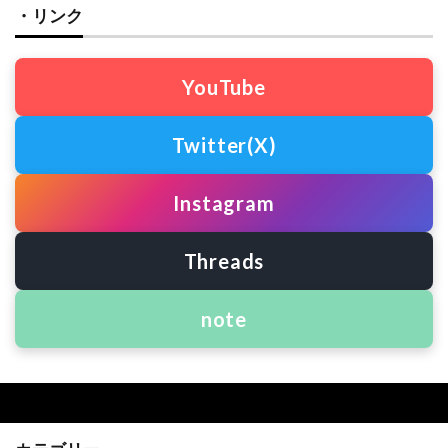
・リンク
YouTube
Twitter(X)
Instagram
Threads
note