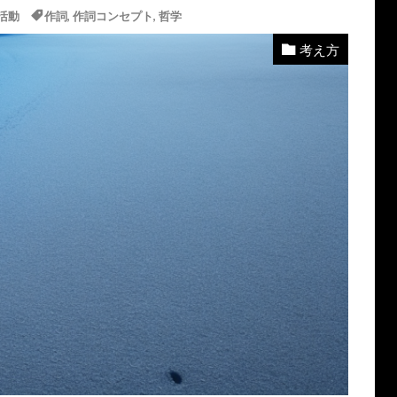
活動
作詞
,
作詞コンセプト
,
哲学
考え方