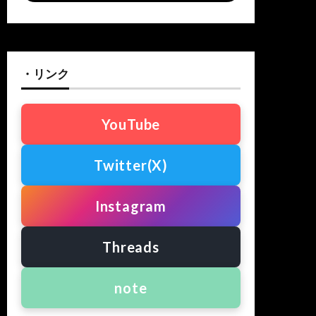
・リンク
YouTube
Twitter(X)
Instagram
Threads
note