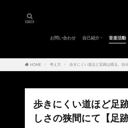
お問い合わせ
自己紹介
音楽活動
プロフィール
所持機材
考え方
歩きにくい道ほど足跡は残る。自
HOME
歩きにくい道ほど足
しさの狭間にて【足