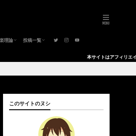
楽理論
投稿一覧
音楽理論(基礎)
音楽理論(発展)
レビュー
音楽活動
考え方
ブログ運営
日記
月報
音楽理論
本サイトはアフィリエイト広告(AD)を使
このサイトのヌシ