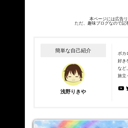
本ページには広告リ
ただ、趣味ブログなので記
簡単な自己紹介
ボカ
好き
など
旅立
浅野りきや