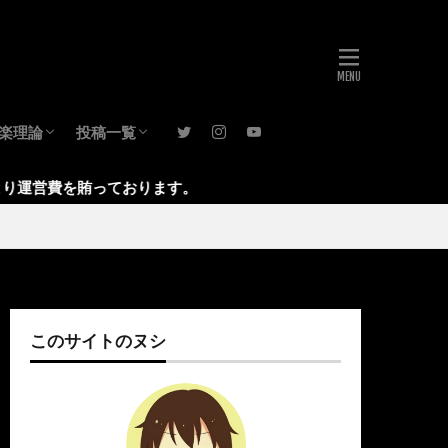
楽理論
投稿一覧
音楽理論(基礎)
音楽理論(発展)
レビュー
音楽活動
考え方
ブログ運営
日記
月報
音楽理論
っております。
このサイトのヌシ