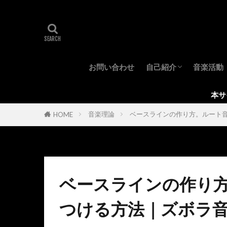
お問い合わせ
自己紹介
音楽活動
プロフィール
所持機材
本サイトはアフィリ
音楽理論
ベースラインの作り方。ルート音
HOME
ベースラインの作り
つける方法｜ズボラ音楽