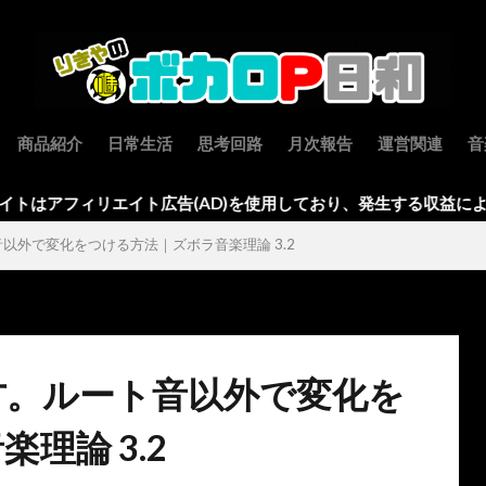
商品紹介
日常生活
思考回路
月次報告
運営関連
音
エイト広告(AD)を使用しており、発生する収益により運営費を賄
以外で変化をつける方法｜ズボラ音楽理論 3.2
方。ルート音以外で変化を
理論 3.2