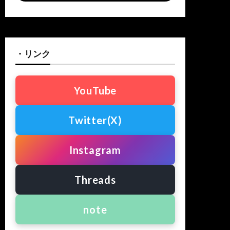
・リンク
YouTube
Twitter(X)
Instagram
Threads
note