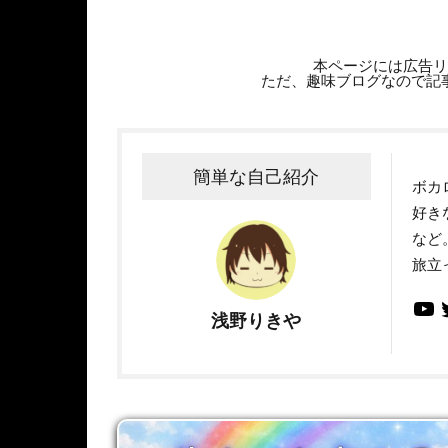
本ページには広告リ
ただ、趣味ブログなので記
簡単な自己紹介
ボカ
好き
など
旅立
浅野りきや