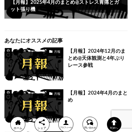
【月報】2025年4月のまとめ@ストレス胃痛とガ
ット張り機
あなたにオススメの記事
【月報】2024年12月のま
月報
とめ@天体観測と4年ぶり
レース参戦
【月報】2024年4月のまと
月報
め
ホーム
シェア
プロフィール
問い合わせ
TOPへ