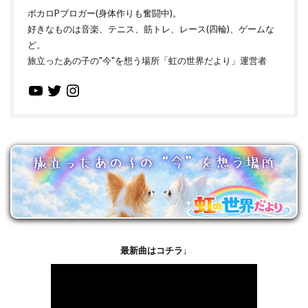
ボカロPブロガー(身体作りも奮闘中)。
好きなものは音楽、テニス、筋トレ、レース(四輪)、ゲームな
ど。
旅立ったあの子の"今"を想う場所「虹の世界だより」運営者
最新曲はコチラ↓