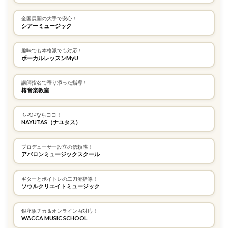
全国展開の大手で安心！
シアーミュージック
趣味でも本格派でも対応！
ボーカルレッスンMyU
講師指名で寄り添った指導！
椿音楽教室
K-POPならココ！
NAYUTAS（ナユタス）
プロデューサー設立の信頼感！
アバロンミュージックスクール
ギターとボイトレの二刀流指導！
ソウルクリエイトミュージック
銀座駅チカ＆オンライン両対応！
WACCA MUSIC SCHOOL