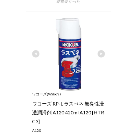
結構硬かった
ワコーズ(Wako's)
ワコーズ RP-L ラスぺネ 無臭性浸
透潤滑剤 A120 420ml A120 [HTR
C3]
A120