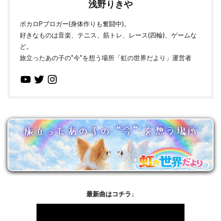
浅野りきや
ボカロPブロガー(身体作りも奮闘中)。
好きなものは音楽、テニス、筋トレ、レース(四輪)、ゲームな
ど。
旅立ったあの子の"今"を想う場所「虹の世界だより」運営者
最新曲はコチラ↓