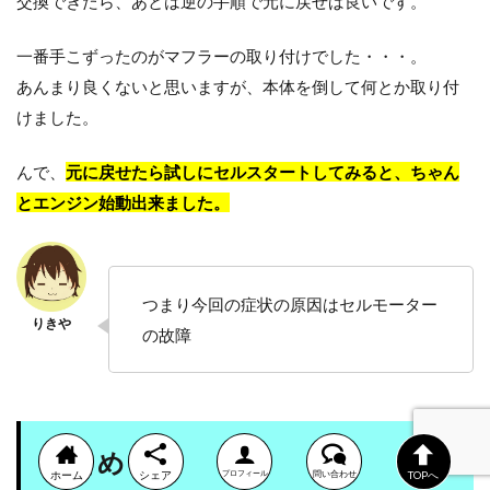
交換できたら、あとは逆の手順で元に戻せば良いです。
一番手こずったのがマフラーの取り付けでした・・・。
あんまり良くないと思いますが、本体を倒して何とか取り付
けました。
んで、
元に戻せたら試しにセルスタートしてみると、ちゃん
とエンジン始動出来ました。
つまり今回の症状の原因はセルモーター
の故障
まとめ
ホーム
シェア
プロフィール
問い合わせ
TOPへ