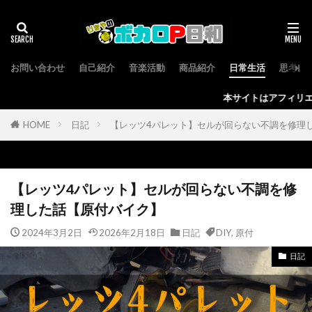
お問い合わせ
自己紹介
音楽活動
商品紹介
日常生活
思考回
本サイトはアフィリエイト広告(AD)を使用しており、
HOME
日記
【レッツ4パレット】セルが回らない不調を修理
【レッツ4パレット】セルが回らない不調を修
理した話【原付バイク】
2024年3月2日
2026年2月18日
日記
DIY
,
原付
日記