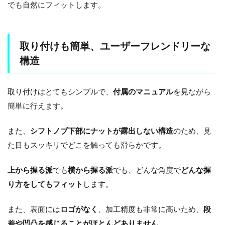
でも自然にフィットします。
取り付けも簡単、ユーザーフレンドリーな
構造
取り付けはとてもシンプルで、
付属のマニュアル
を見ながら
簡単に行えます。
また、
シフトノブ下部にナットが露出しない構造
のため、見
た目もスッキリでどこを触っても滑らかです。
上から握る派
でも
横から握る派
でも、どんな角度で
どんな握
り方をしてもフィット
します。
また、表面には
ロゴがなく
、加工精度も非常に高いため、
段
差や凹凸を感じることがほとんどありません
。