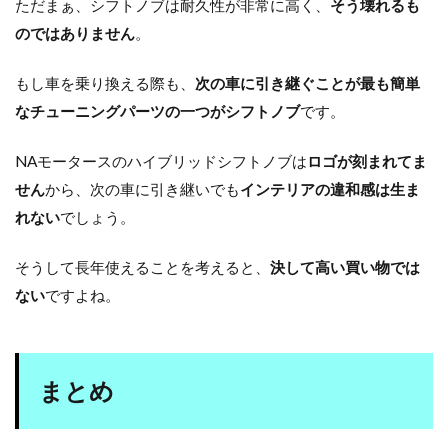
ただまぁ、シフトノブは耐久性が非常に高く、
そう壊れるも
のではありません
。
もし車を乗り換える際も、
次の車に引き継ぐことが最も簡単
なチューニングパーツの一つがシフトノブ
です。
NAモータースのハイブリッドシフトノブは
ロゴが刻まれてま
せん
から、次の車に引き継いでも
インテリアの違和感は生ま
れない
でしょう。
そうして長年使えることを考えると、
決して高い買い物では
ない
ですよね。
まとめ