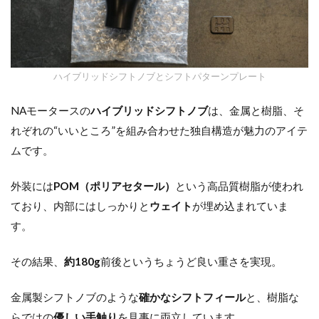
ハイブリッドシフトノブとシフトパターンプレート
NAモータースの
ハイブリッドシフトノブ
は、金属と樹脂、そ
れぞれの“いいところ”を組み合わせた独自構造が魅力のアイテ
ムです。
外装には
POM（ポリアセタール）
という高品質樹脂が使われ
ており、内部にはしっかりと
ウェイト
が埋め込まれていま
す。
その結果、
約180g
前後というちょうど良い重さを実現。
金属製シフトノブのような
確かなシフトフィール
と、樹脂な
らではの
優しい手触り
を見事に両立しています。