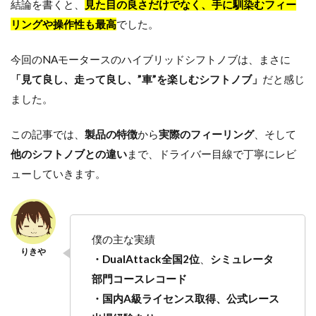
結論を書くと、
見た目の良さだけでなく、手に馴染むフィー
ですよね。 そんな人にはN[…]
リングや操作性も最高
でした。
今回のNAモータースのハイブリッドシフトノブは、まさに
「見て良し、走って良し、”車”を楽しむシフトノブ」
だと感じ
ました。
この記事では、
製品の特徴
から
実際のフィーリング
、そして
他のシフトノブとの違い
まで、ドライバー目線で丁寧にレビ
ューしていきます。
僕の主な実績
・DualAttack全国2位
、
シミュレータ
部門コースレコード
・国内A級ライセンス取得、公式レース