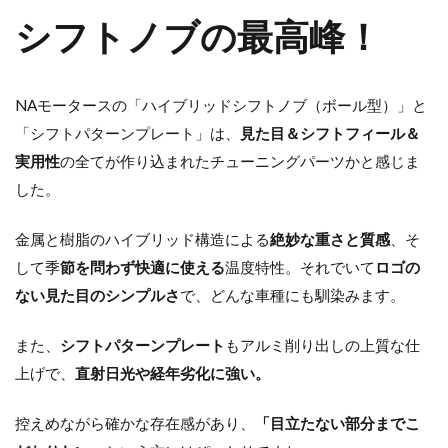
シフトノブの最高峰！
NAモータースの「ハイブリッドシフトノブ（ボール型）」と
「シフトパターンプレート」は、
見た目＆シフトフィール＆
実用性
の全てが作り込まれたチューニングパーツかと感じま
した。
金属と樹脂のハイブリッド構造による
絶妙な重さと質感
、そ
して季
節を問わず快適に使える
温度特性。それでいて
ロゴの
ない見た目のシンプルさ
で、どんな車種にも馴染みます。
また、
シフトパターンプレート
もアルミ削り出しの上質な仕
上げで、
直射日光や経年劣化に強い。
控えめながら確かな存在感があり、
「目立たない部分までこ