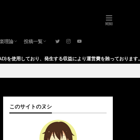
楽理論
投稿一覧
音楽理論(基礎)
音楽理論(発展)
レビュー
音楽活動
考え方
ブログ運営
日記
月報
音楽理論
おり、発生する収益により運営費を賄っております。
このサイトのヌシ