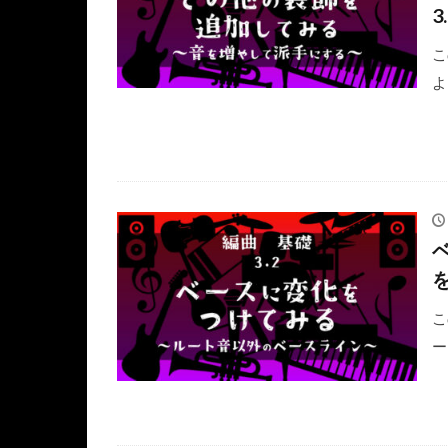
3
こ
よ
こ
ー