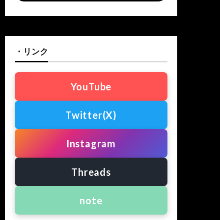
・リンク
YouTube
Twitter(X)
Instagram
Threads
note